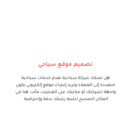
فأنت بالطبع تحتاج الى موقع الكتروني
لتطوير اعمالك والارتقاء بمستوى
شركتك , ويبهر الزائر عند الدخول اليه
ويعكس مدى احترافية هذه الشركة,
وبالتالي تترك الفرصة لموقعك ان
يسوق لك خدماتك دون اى مجهود
تصميم موقع سياحي
فأننا نوفر لك عرض تصميم موقع
سياحي
هل تمتلك شركة سياحية تقدم خدمات سياحية
متعددة إلى العملاء وتريد إنشاء موقع إلكتروني يكون
ابدأ الأن
واجهة لشركتك أو مكتبك على الغنترنت فأنت هنا في
المكان الصحيح لتلبية رغبتك بدقة وإحترافية.