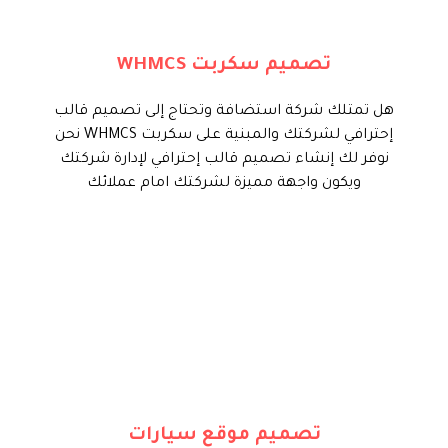
لشركتك مع الربط التام بلة التسوق
وإدارة خطط خدمات الإستضافة
بسهولة ويسر ولوحة تحكم إحترافية
تصميم سكربت WHMCS
لعملائك لسهولة التواصل مع فريق
العمل داخل الشركة.
هل تمتلك شركة استضافة وتحتاج إلى تصميم قالب
إحترافي لشركتك والمبنية على سكربت WHMCS نحن
ابدأ الأن
نوفر لك إنشاء تصميم قالب إحترافي لإدارة شركتك
ويكون واجهة مميزة لشركتك امام عملائك
تساعدك تايم فور سيرف في تنفيذ
موقع إلكتروني إحترافي لإدارة عروض
معرضك أو شركتك وتعريف عملائك
بخدماتك وتسهيل عملية التواصل
والحجز بينك وبين زوارك بكل إحترافية
تصميم موقع سيارات
ودقة وبلوحة تحكم إحترافية لإدارة