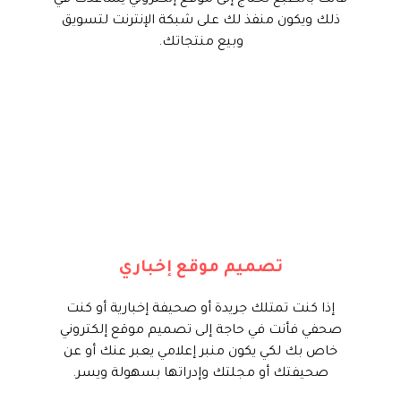
فأنت بالطبع تحتاج إلى موقع إلكتروني يساعدك في
ذلك ويكون منفذ لك على شبكة الإنترنت لتسويق
وبيع منتجاتك.
فنحن في تايم فور سيرف تلبية هذه
الرغبة من خلال تنفيذ موقع إلكتروني
إحترافي لصحيفتك أوجريدتك, تستطيع
ان تتمتع فيه بعدة مميزات مثل عرض
ما تكتبه و التفاعل مع جمهورك و
تصميم موقع إخباري
الحصول على مزيد من الزوا.
إذا كنت تمتلك جريدة أو صحيفة إخبارية أو كنت
ابدأ الأن
صحفي فأنت في حاجة إلى تصميم موقع إلكتروني
خاص بك لكي يكون منبر إعلامي يعبر عنك أو عن
صحيفتك أو مجلتك وإدراتها بسهولة ويسر.