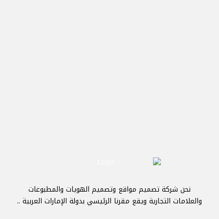
مدونة تايم فور سيرف
شروط الخدمة
فتح تذكرة جديدة
طلب عرض سعر
تواصل معنا
نحن شركة تصميم مواقع وتصميم الهويات والمطبوعات
والعلامات التجارية ويقع مقرنا الرئيسي بدولة الإمارات العربية ..
اقرأ المزيد