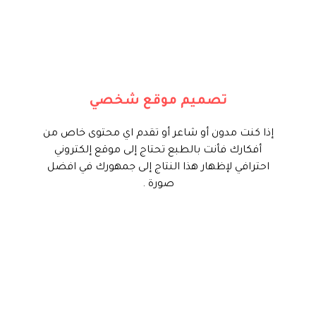
أنت هنا في المكان الصحيح شركة تايم
فور سيرف تستطيع ان تنشئ لك
موقع إلكتروني احترافي لتقديم أفكارك
الإبداعية ومقالات وقصائدك لجمهورك
بشكل إحترافي وبأدوات إدارية مميزة
تصميم موقع شخصي
من خلال لوحة تحكم إحترافية لإدارة
موقعك.
إذا كنت مدون أو شاعر أو تقدم اي محتوى خاص من
أفكارك فأنت بالطبع تحتاج إلى موقع إلكتروني
ابدأ الأن
احترافي لإظهار هذا النتاج إلى جمهورك في افضل
صورة .
بالطبع أنت في المكان الصحيح فأنت
عليك الفكرة ونحن علينا التنفيذ وتلبية
رغباتك في إمتلاك موقع مميز