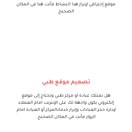
موقع إحتراقي لإبراز هذا النشاط فأنت هنا في المكان
الصحيح
نحن في تايم فور سيرف نقدم لك هذه
الخدمة بإنشاء موقع إلكتروني احترافي
لإدارة نشاط المركز الطبي او العيادة
من تنسيق وحجز العيادات لجميع الزوار
والمرضي مع لوحة تحكم إحترافية
تصميم موقع طبي
لغدارة الموقع بسهولة ويسر.
هل تمتلك عيادة او مركز طبي وتحتاج إلى موقع
ابدأ الأن
إلكتروني يكون واجهة لك على الإنترنت امام العملاء
لإدارة حجز العيادات وإبراز خدماتالمركز أو العيادة امام
الزوار فأنت في المكان الصحيح.