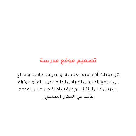
نحن في تايم فور سيرف نقدم لك هذه
الخدمة بإنشاء موقع إلكتروني احترافي
لإدارة نشاط مؤسستك التعليمية من
أنشطة وكورسات ونظام حضور وغياب
وإدارة الصفوف الدراسية والغدارة
تصميم موقع مدرسة
المالية والتحكم بكل عناصر الموقع من
خلال لوحة تحكم إحترافية.
هل تمتلك أكاديمية تعليمية او مدرسة خاصة وتحتاج
إلى موقع إلكتروني احترافي لإدارة مدرستك أو مركزك
ابدأ الأن
التدريبي على الإنترنت وإدارة شاملة من خلال الموقع
فأنت في المكان الصحيح .